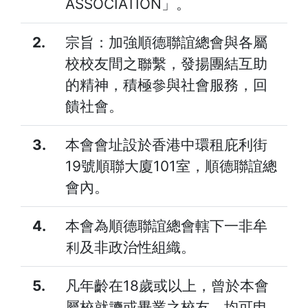
ASSOCIATION」。
2.
宗旨：加強順德聯誼總會與各屬
校校友間之聯繫，發揚團結互助
的精神，積極參與社會服務，回
饋社會。
3.
本會會址設於香港中環租庇利街
19號順聯大廈101室，順德聯誼總
會內。
4.
本會為順德聯誼總會轄下一非牟
利及非政治性組織。
5.
凡年齡在18歲或以上，曾於本會
屬校就讀或畢業之校友，均可申