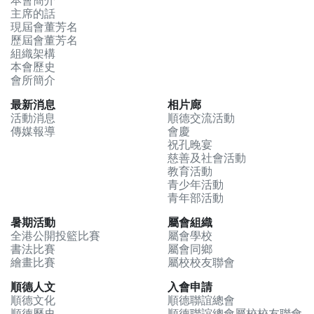
本會簡介
主席的話
現屆會董芳名
歷屆會董芳名
組織架構
本會歷史
會所簡介
最新消息
相片廊
活動消息
順德交流活動
傳媒報導
會慶
祝孔晚宴
慈善及社會活動
教育活動
青少年活動
青年部活動
暑期活動
屬會組織
全港公開投籃比賽
屬會學校
書法比賽
屬會同鄉
繪畫比賽
屬校校友聯會
順德人文
入會申請
順德文化
順德聯誼總會
順德歷史
順德聯誼總會屬校校友聯會