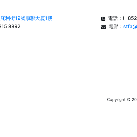
庇利街19號順聯大廈1樓
電話：(+852) 
15 8892
電郵：
stfa@
Copyright © 202
ation. All rights reserved. - Designed and Coding by Kevi