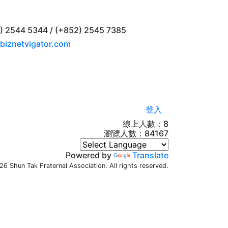
2544 5344 / (+852) 2545 7385
biznetvigator.com
登入
線上人數：8
瀏覽人數：
84167
Powered by
Translate
6 Shun Tak Fraternal Association.
All rights reserved.
n Yip