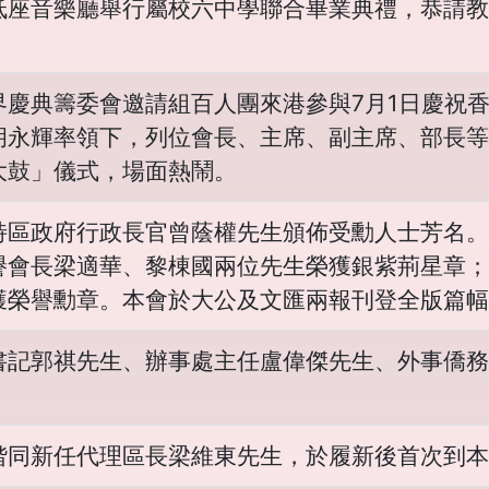
低座音樂廳舉行屬校六中學聯合畢業典禮，恭請教
界慶典籌委會邀請組百人團來港參與7月1日慶祝
胡永輝率領下，列位會長、主席、副主席、部長等
大鼓」儀式，場面熱鬧。
特區政府行政長官曾蔭權先生頒佈受勳人士芳名。
譽會長梁適華、黎棟國兩位先生榮獲銀紫荊星章；
獲榮譽勳章。本會於大公及文匯兩報刊登全版篇幅
書記郭祺先生、辦事處主任盧偉傑先生、外事僑務
偕同新任代理區長梁維東先生，於履新後首次到本