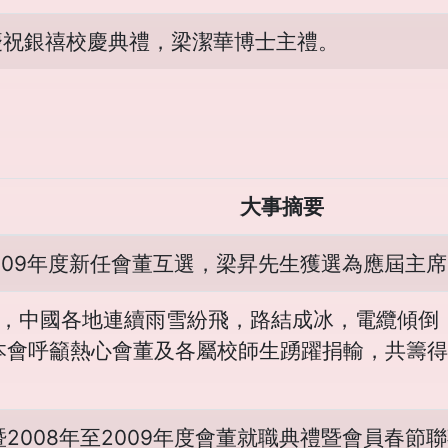
慶祝銀禧校慶典禮，梁潔華博士主禮。
大事摘要
2009年度新任會董互選，梁昇先生獲選為應屆主
期間，中國各地連續雨雪紛飛，路結成冰，電纜傾
本會呼籲熱心會董及各屬校師生踴躍捐輸，共籌得
2008年至2009年度會董就職典禮暨會員春節