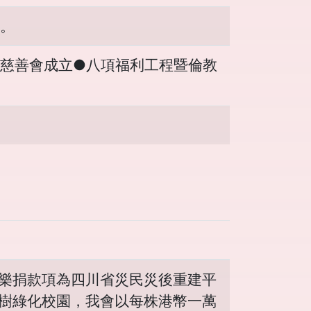
。
慈善會成立●八項福利工程暨倫教
樂捐款項為四川省災民災後重建平
樹綠化校園，我會以每株港幣一萬