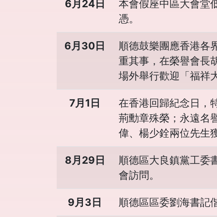
6月24日
本會假座中區大會堂
憑。
6月30日
順德鼓樂團應香港各
重其事，在榮譽會長
場外舉行歡迎「福祥
7月1日
在香港回歸紀念日，
荊勳章殊榮；永遠名
偉、楊少銓兩位先生
8月29日
順德區大良鎮黨工委
會訪問。
9月3日
順德區區委劉海書記