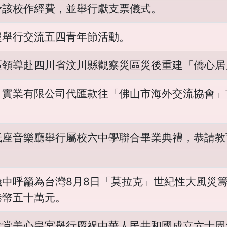
予該校作經費，並舉行獻支票儀式。
樓舉行交流五四青年節活動。
區領導赴四川省汶川縣觀察災區災後重建「僑心居
）實業有限公司代匯款往「佛山市海外交流協會」
低座音樂廳舉行屬校六中學聯合畢業典禮，恭請教
議中呼籲為台灣8月8日「莫拉克」世紀性大風災
港幣五十萬元。
會堂美心皇宮舉行慶祝中華人民共和國成立六十周