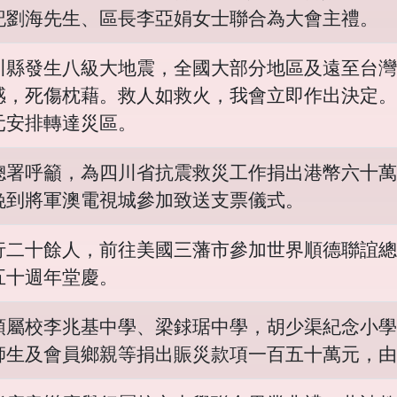
記劉海先生、區長李亞娟女士聯合為大會主禮。
川縣發生八級大地震，全國大部分地區及遠至台灣
感，死傷枕藉。救人如救火，我會立即作出決定。
元安排轉達災區。
總署呼籲，為四川省抗震救災工作捐出港幣六十萬
晚到將軍澳電視城參加致送支票儀式。
行二十餘人，前往美國三藩市參加世界順德聯誼總
五十週年堂慶。
領屬校李兆基中學、梁銶琚中學，胡少渠紀念小學
師生及會員鄉親等捐出賑災款項一百五十萬元，由