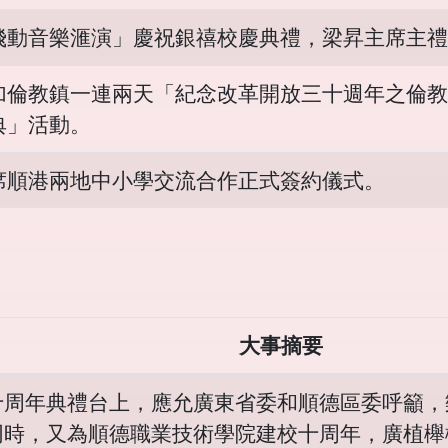
飛動音樂滙演」慶祝銀禧校慶典禮，梁昇主席主禮
加倫教鎮一連兩天「紀念改革開放三十週年之倫教
典」活動。
席順港兩地中小學交流合作正式簽約儀式。
大事摘要
十周年典禮台上，應允廣東省委和順德區委呼籲，
同時，又為順德職業技術學院建校十周年，廣植櫸