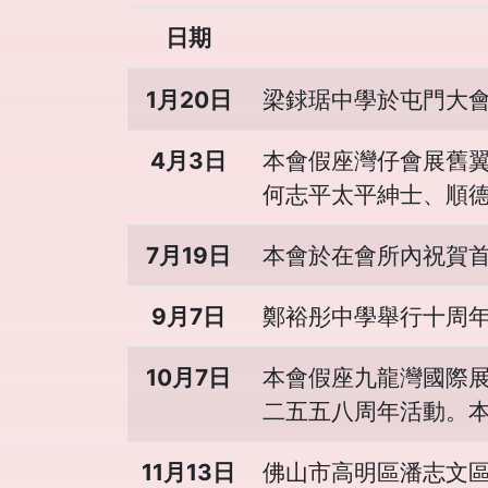
日期
1月20日
梁銶琚中學於屯門大
4月3日
本會假座灣仔會展舊
何志平太平紳士、順
7月19日
本會於在會所內祝賀
9月7日
鄭裕彤中學舉行十周
10月7日
本會假座九龍灣國際
二五五八周年活動。本
11月13日
佛山市高明區潘志文