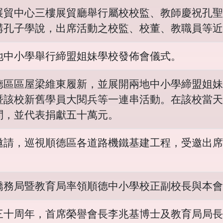
展貿中心三樓展貿廳舉行屬校校監、教師慶祝孔聖
講孔子學說，出席活動之校監、校董、教職員等近
地中小學舉行締盟姐妹學校發佈會儀式。
德區區屋梁維東履新，並展開兩地中小學締盟姐妹
暨該校新舊學員大閱兵等一連串活動。在該校當天
問，並代表捐獻五十萬元。
邀請，巡視順德區各道路機鐵基建工程，受邀出席假
。
僑務局暨教育局率領順德中小學校正副校長與本會
三十周年，首席榮譽會長李兆基博士及教育局局長