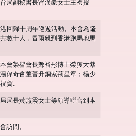
育局副秘書長甯漢豪女士主禮授
香港回歸十周年巡遊活動。本會為隆
共數十人，冒雨親到香港跑馬地馬
本會榮譽會長鄭裕彤博士榮獲大紫
湯偉奇會董晉升銅紫荊星章；楊少
祝賀。
局局長黃燕霞女士等領導聯合到本
會訪問。