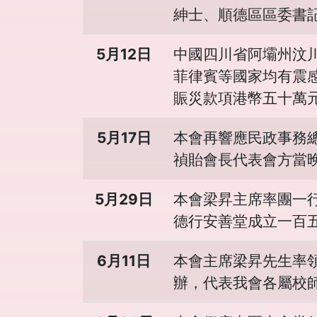
紳士、順德區區委書
5月12日
中國四川省阿壩州汶
菲律賓等國家均有震
賑災款項港幣五十萬
5月17日
本會再響應民政事務
禎貽會長代表會方當
5月29日
本會梁昇主席率團一
德行安善堂成立一百
6月11日
本會主席梁昇先生率
辦，代表我會各屬校