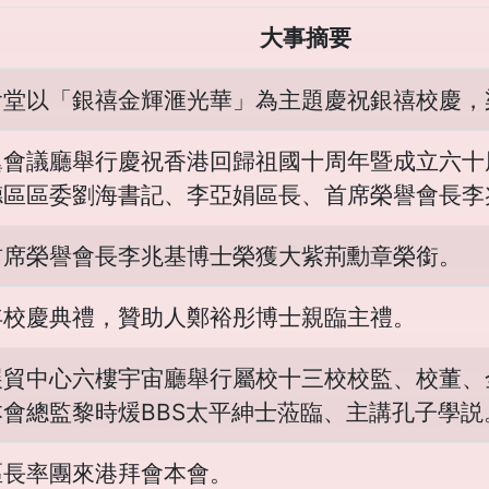
大事摘要
會堂以「銀禧金輝滙光華」為主題慶祝銀禧校慶，
翼會議廳舉行慶祝香港回歸祖國十周年暨成立六十
德區區委劉海書記、李亞娟區長、首席榮譽會長李
首席榮譽會長李兆基博士榮獲大紫荊勳章榮銜。
年校慶典禮，贊助人鄭裕彤博士親臨主禮。
展貿中心六樓宇宙廳舉行屬校十三校校監、校董、
會總監黎時煖BBS太平紳士蒞臨、主講孔子學説
區長率團來港拜會本會。