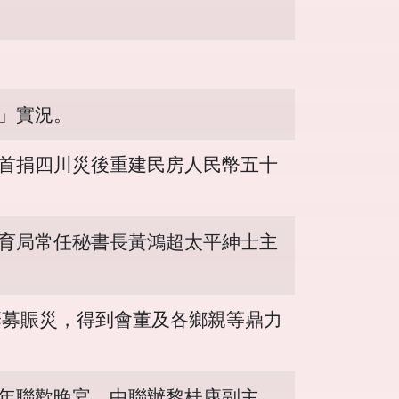
」實況。
首捐四川災後重建民房人民幣五十
育局常任秘書長黃鴻超太平紳士主
籌募賑災，得到會董及各鄉親等鼎力
年聯歡晚宴。中聯辦黎桂康副主