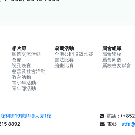
相片廊
暑期活動
屬會組織
順德交流活動
全港公開投籃比賽
屬會學校
會慶
書法比賽
屬會同鄉
祝孔晚宴
繪畫比賽
屬校校友聯會
慈善及社會活動
教育活動
青少年活動
青年部活動
庇利街19號順聯大廈1樓
電話：(+852) 
15 8892
電郵：
stfa@