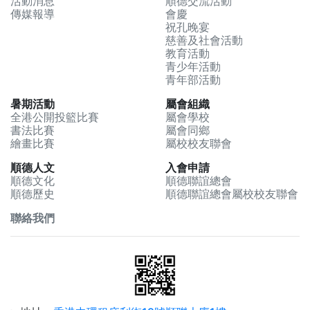
活動消息
順德交流活動
傳媒報導
會慶
2023-04-21
祝孔晚宴
二零二三年暑期康樂活動現已接受報名
慈善及社會活動
教育活動
青少年活動
2023-04-21
青年部活動
第四十四屆-全港公開投籃比賽現已接受
暑期活動
報名
屬會組織
全港公開投籃比賽
屬會學校
書法比賽
屬會同鄉
2021-09-30
繪畫比賽
屬校校友聯會
順德聯誼總會第41屆敬老大會
順德人文
入會申請
順德文化
順德聯誼總會
順德歷史
順德聯誼總會屬校校友聯會
2019-05-03
第四十三屆-全港公開投籃比賽現已接受
聯絡我們
報名
2018-07-18
順聯天津歷史文化交流之旅2018