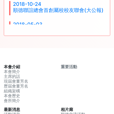
2018-10-24
2024-05-16
順德聯誼總會首創屬校校友聯會(大公報)
二零二四年暑期康樂活動現已接受報名
2018-05-03
2023-04-19
順德聯誼總會新員就職賀71載(香港商報)
第三十六屆青少年暑期活動繪畫比賽現已
接受報名
2018-05-03
順德北滘鄉會組團訪禪順(香港商報)
2024-01-26
順德港客運優惠本會會員通告
2018-01-19
本會介紹
重要活動
順德勒流聯誼會成立(香港商報)
本會簡介
2023-10-16
主席的話
順德聯誼總會主辦第42屆敬老大會
現屆會董芳名
歷屆會董芳名
組織架構
2023-04-25
本會歷史
第三十五屆青少年暑期活動繪畫比賽現已
會所簡介
接受報名
最新消息
相片廊