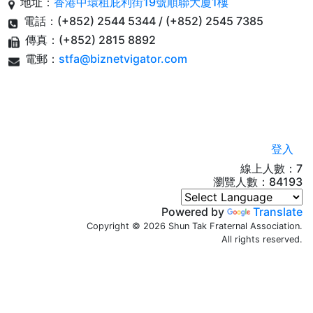
地址：
香港中環租庇利街19號順聯大廈1樓
2018-07-10
電話：(+852) 2544 5344 / (+852) 2545 7385
2018年會員子女獎學金現已接受申請
傳真：(+852) 2815 8892
電郵：
stfa@biznetvigator.com
2018-05-07
第三十三屆-青少年暑期活動繪畫比賽現
已接受報名
2018-04-27
登入
暑期康樂活動-硬筆及毛筆書法比賽現已
線上人數：7
接受報名
瀏覽人數：
84193
Powered by
Translate
2018-04-26
Copyright © 2026 Shun Tak Fraternal Association.
第四十二屆-全港公開投籃比賽現已接受
All rights reserved.
報名
Copyright © 2018 Shun Tak Fraternal Association. All ri
2018-04-16
募捐重修大良雙塔